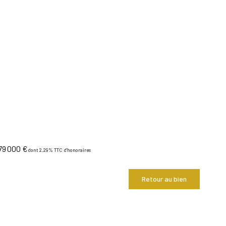
79 000 €
dont 2.29% TTC d'honoraires
Retour au bien