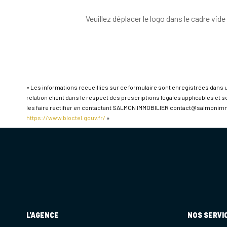
Veuillez déplacer le logo dans le cadre vide
« Les informations recueillies sur ce formulaire sont enregistrées dans 
relation client dans le respect des prescriptions légales applicables et 
les faire rectifier en contactant SALMON IMMOBILIER contact@salmonimmobi
https://www.bloctel.gouv.fr/
»
L'AGENCE
NOS SERVI