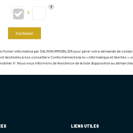
Continuer
un fichier informatisé par SALMON IMMOBILIER pour gérer votre demande de contact.
sont destinées à nos conseillers Conformément à la loi « informatique et libertés »
lier.fr. Nous vous informons de l'existence de la liste d'opposition au démarchage 
CES
LIENS UTILES