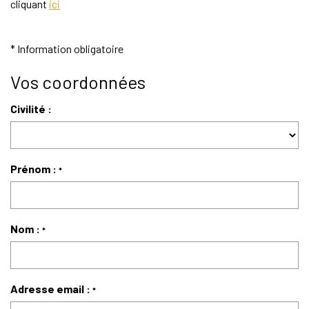
cliquant
ici
Notre Agence
Notre Équipe
* Information obligatoire
Nous Recrutons
Vos coordonnées
1 BIEN Vendu = 1 ACTE Solidaire
Civilité :
Ils Parlent De Nous !
Les Avis Clients
Prénom :
*
NOUS CONTACTER
OFFRE PARRAINAGE
Nom :
*
Adresse email :
*