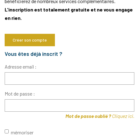
bénéficierez de nombreux services complémentaires.
L'inscription est totalement gratuite et ne vous engage
Notre Agence
en rien.
Notre Équipe
Nous Recrutons
Créer son compte
1 BIEN Vendu = 1 ACTE Solidaire
Ils Parlent De Nous !
Vous êtes déjà inscrit ?
Les Avis Clients
Adresse email :
NOUS CONTACTER
Mot de passe :
OFFRE PARRAINAGE
Mot de passe oublié ?
Cliquez ici.
mémoriser