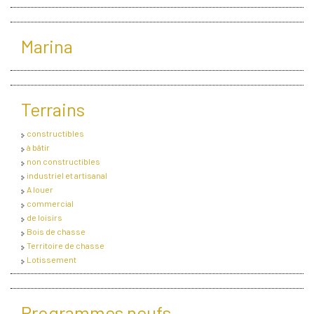
Notre Agence
Marina
Notre Équipe
Nous Recrutons
1 BIEN Vendu = 1 ACTE Solidaire
Terrains
Ils Parlent De Nous !
constructibles
Les Avis Clients
à bâtir
non constructibles
industriel et artisanal
NOUS CONTACTER
A louer
commercial
de loisirs
OFFRE PARRAINAGE
Bois de chasse
Territoire de chasse
Lotissement
Programmes neufs