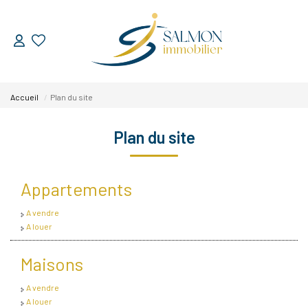
ESTIMER
Accueil
Plan du site
VENDRE
Plan du site
Nos Services
Nos Réussites
Appartements
A vendre
ACHETER
A louer
LOUER
Maisons
A vendre
NOUS DÉCOUVRIR
A louer