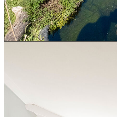
3 chambres confortables (12 m2) et une salle de bains.
Étage 2 : deux chambres en enfilade sous combles (35 m2
au sol), parfait pour des ados, une salle de jeux, un espace
télétravail
Un potentiel rare : 72 m2 de combles supplémentaires. Ces
combles bénéficient d'un accès indépendant : l'occasion
rêvée de créer un second logement, un studio, une activité
libérale
Une opportunité rare sur Erstein.
Dépendances exceptionnelles
Garage traversant de 70 m² (jusqu'à 3 voitures !)
Sous-sol de 90 m² : buanderie, chaufferie, cave
De quoi répondre aux besoins de ceux qui souhaitent de la
place, du rangement, un atelier ou un espace de stockage.
Le tout sur 4,53 ares de terrain