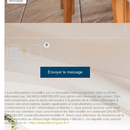
Message*
Envoyer le message
« Les informations recueillies sur ce formulaire sont enregistrées dans un fichier
informatisé par SALMON IMMOBILIER pour gérer votre demande de contact. Elles
sont conservées pour la durée nécessaire à la gestion de la relation client dans le
respect des prescriptions légales applicables et sont destinées à nos conseillers
Conformément à la loi « informatique et libertés », vous pouvez exercer votre droit
d'accès aux données vous concernant et les faire rectifier en contactant SALMON
IMMOBILIER contact@salmonimmobilier.fr. Nous vous informons de l'existence de la
liste d'opposition au démarchage téléphonique « Bloctel », sur laquelle vous pouvez
vous inscrire ici :
https://www.bloctel.gouv.fr/
»