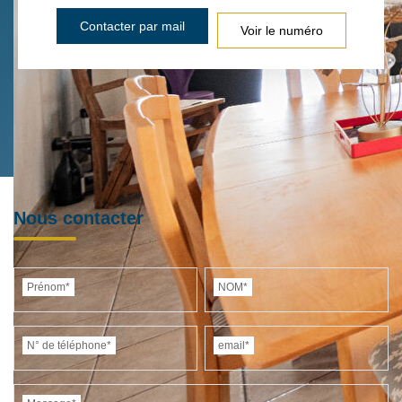
Contacter par mail
Voir le numéro
Nous contacter
Prénom*
NOM*
N° de téléphone*
email*