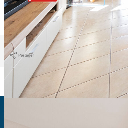
Montant estimé des dépenses annuelles d'énergie pour un
usage standard entre 2010€ et 2750€. indexées aux années
2021,2022 et 2023 (abonnement compris).
Imprimer
Partager
Calculer mon budget
Ce bien est soumis à un diagnostic ERP (État
des Risques et Pollutions). Pour en savoir plus,
rendez-vous sur
https://www.georisques.gouv.fr/