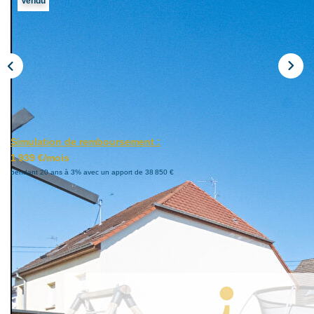
Vendu
Notre Agence
Notre Équipe
Nous Recrutons
1 BIEN Vendu = 1 ACTE Solidaire
Ils Parlent De Nous !
Les Avis Clients
Simulation de remboursement :
1 939 €/mois
pendant 20 ans à 3% avec un apport de 38 850 €
NOUS CONTACTER
OFFRE PARRAINAGE
Description
Réf : 96
A ERSTEIN, une maison familiale qui respire l'espace et la
tranquillité !