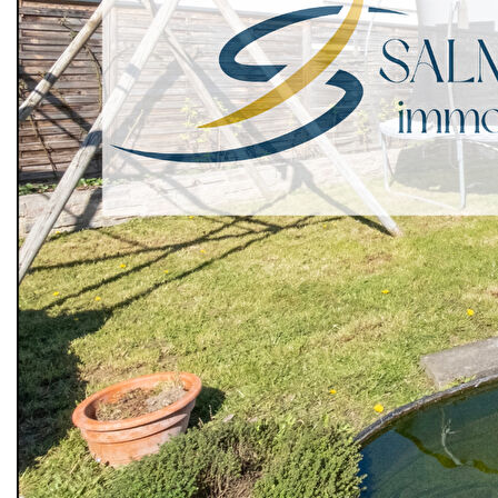
Au coeur d'Erstein, à deux pas des commerces, des
écoles et de toutes les commodités, découvrez une maison
qui offre l'espace dont on rêve lorsque la vie s'accélère.
Avec 138 m² habitables et 72 m² de combles
aménageables avec un accès indépendant, cette maison
se déploie comme une véritable respiration.
Rez-de-chaussée : un quotidien fluide et lumineux :
Entrée fonctionnelle avec grands placards de rangements,
un bureau ou chambre de 13 m2, selon vos besoins, un
WC indépendant, une grande pièce de vie de 55 m2
réunissant cuisine, salle à manger et salon.
Un accès à la terrasse et au jardin à l'abri des regards.
Comme une bulle de douceur pour les fins de journée et les
week-ends d'été.
Étage 1 : l'espace nuit idéal pour une famille : composé de