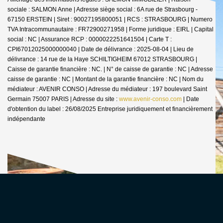
Affichage des informations légales : SALMON IMMOBILIER | Raison
sociale : SALMON Anne | Adresse siège social : 6A rue de Strasbourg -
67150 ERSTEIN | Siret : 90027195800051 | RCS : STRASBOURG | Numero
TVA Intracommunautaire : FR72900271958 | Forme juridique : EIRL | Capital
social : NC | Assurance RCP : 0000022251641504 |
Carte T :
CPI67012025000000040 | Date de délivrance : 2025-08-04 | Lieu de
délivrance : 14 rue de la Haye SCHILTIGHEIM 67012 STRASBOURG |
Caisse de garantie financière : NC. | N° de caisse de garantie : NC | Adresse
caisse de garantie : NC | Montant de la garantie financière : NC | Nom du
médiateur : AVENIR CONSO | Adresse du médiateur : 197 boulevard Saint
Germain 75007 PARIS | Adresse du site :
www.avenir-conso.com
| Date
d'obtention du label : 26/08/2025
Entreprise juridiquement et financièrement
indépendante