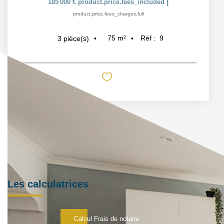
|
185 000 €
product.price.fees_included
product.price.fees_charges.full
75
m²
Réf :
9
3
pièce(s)
Les calculatrices
Calcul Frais de notaire