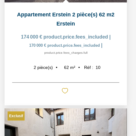
Appartement Erstein 2 pièce(s) 62 m2
Erstein
174 000 €
product.price.fees_included
|
|
170 000 €
product.price.fees_included
product.price.fees_charges.full
62
m²
Réf :
10
2
pièce(s)
Exclusif