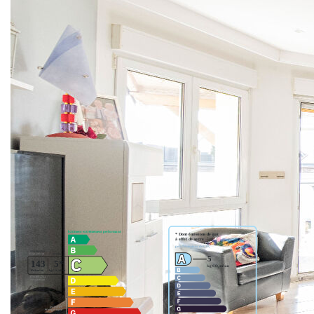
DPE classe C, faible consommation d'énergie.
Plus de renseignements sur les risques liés à la commune
:
https://errial.georisques.gouv.fr/#/?
adresse=67150%20Erstein#/
** €388 500
honoraires inclus
|
|
€370 000
hors honoraires
Honoraires : 5.00%
TTC à la charge de l'acquéreur
Nos honoraires
Nous contacter
Diagnostics énergétiques