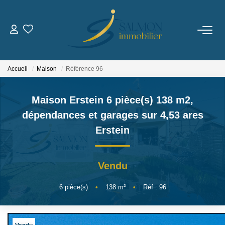
ESTIMER
Accueil
Maison
Référence 96
VENDRE
Maison Erstein 6 pièce(s) 138 m2,
Nos Services
dépendances et garages sur 4,53 ares
Nos Réussites
Erstein
ACHETER
Vendu
LOUER
6
pièce(s)
•
138
m²
•
Réf : 96
NOUS DÉCOUVRIR