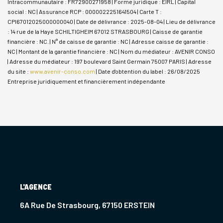
Intracommunautaire : FR72900271958 | Forme juridique : EIRL | Capital
social : NC | Assurance RCP : 0000022251641504 |
Carte T :
CPI67012025000000040 | Date de délivrance : 2025-08-04 | Lieu de délivrance
: 14 rue de la Haye SCHILTIGHEIM 67012 STRASBOURG | Caisse de garantie
financière : NC. | N° de caisse de garantie : NC | Adresse caisse de garantie :
NC | Montant de la garantie financière : NC | Nom du médiateur : AVENIR CONSO
| Adresse du médiateur : 197 boulevard Saint Germain 75007 PARIS | Adresse
du site :
www.avenir-conso.com
| Date d'obtention du label : 26/08/2025
Entreprise juridiquement et financièrement indépendante
L'AGENCE
6A Rue De Strasbourg, 67150 ERSTEIN