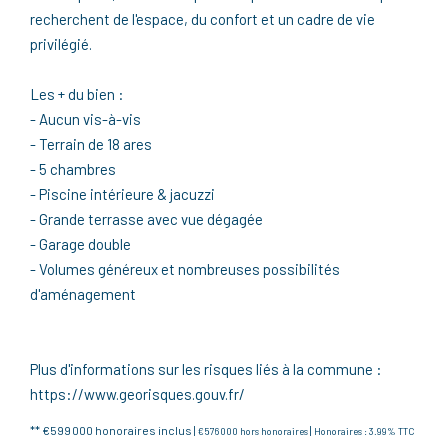
recherchent de l'espace, du confort et un cadre de vie
privilégié.
Les + du bien :
- Aucun vis-à-vis
- Terrain de 18 ares
- 5 chambres
- Piscine intérieure & jacuzzi
- Grande terrasse avec vue dégagée
- Garage double
- Volumes généreux et nombreuses possibilités
d'aménagement
Plus d'informations sur les risques liés à la commune :
https://www.georisques.gouv.fr/
** €599 000
honoraires inclus
|
|
€576 000
hors honoraires
Honoraires : 3.99% TTC