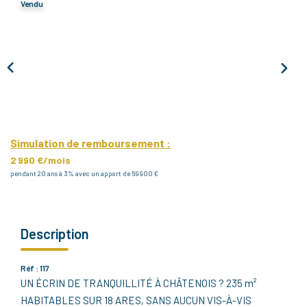
Vendu
Notre Agence
Notre Équipe
Nous Recrutons
1 BIEN Vendu = 1 ACTE Solidaire
Ils Parlent De Nous !
Les Avis Clients
Simulation de remboursement :
2 990 €/mois
pendant 20 ans à 3% avec un apport de 59 900 €
NOUS CONTACTER
OFFRE PARRAINAGE
Description
Réf : 117
UN ÉCRIN DE TRANQUILLITÉ À CHÂTENOIS ? 235 m²
HABITABLES SUR 18 ARES, SANS AUCUN VIS-À-VIS