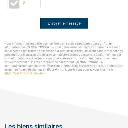
Envoyer le message
« Les informations recueillies sur ce formulaire sont enregistrées dans un fichier
informatisé par SALMON IMMOBILIER pour gérer votre demande de contact. Elles sont
conservées pour la durée nécessaire à la gestion de la relation client dans le respect des
prescriptions légales applicables et sont destinées à nos conseillers Conformément à la
loi « informatique et libertés », vous pouvez exercer votre droit d'accès aux données
vous concernant et les faire rectifier en contactant SALMON IMMOBILIER
contact@salmonimmobilier.fr. Nous vous informons de l'existence de la liste d'opposition
au démarchage téléphonique « Bloctel », sur laquelle vous pouvez vous inscrire ici :
https://www.bloctel.gouv.fr/
»
Les biens similaires