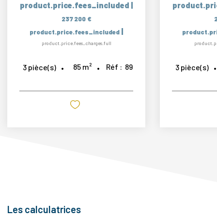
product.price.fees_included
|
product.pr
237 200 €
|
product.price.fees_included
product.pr
product.price.fees_charges.full
product.pr
85
m²
Réf :
89
3
pièce(s)
3
pièce(s)
Les calculatrices