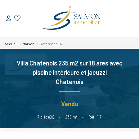
ESTIMER
Accueil
Maison
Référence 117
VENDRE
Villa Chatenois 235 m2 sur 18 ares avec
Nos Services
piscine intérieure et jacuzzi
Nos Réussites
Chatenois
ACHETER
Vendu
LOUER
7
pièce(s)
•
235
m²
•
Réf : 117
NOUS DÉCOUVRIR