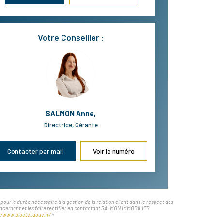
Votre Conseiller :
SALMON Anne
,
Directrice, Gérante
Contacter par mail
Voir le numéro
r la durée nécessaire à la gestion de la relation client dans le respect des
 concernant et les faire rectifier en contactant SALMON IMMOBILIER
//www.bloctel.gouv.fr/
»