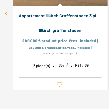
Appartement Illkirch Graffenstaden 3 pièce(s) 85 m2
Illkirch graffenstaden
249 000 €
product.price.fees_included
|
|
237 200 €
product.price.fees_included
product.price.fees_charges.full
85
m²
Réf :
89
3
pièce(s)