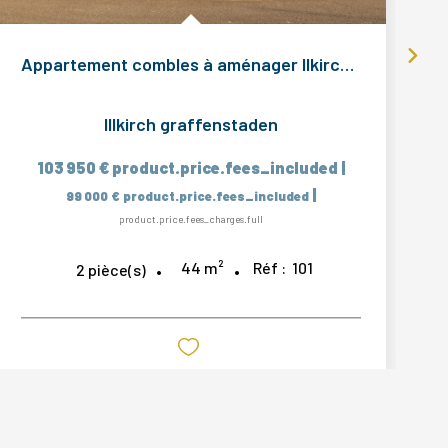
Appartement combles à aménager llkirch Graffenstaden 44,3m2...
Illkirch graffenstaden
103 950 €
product.price.fees_included
|
|
99 000 €
product.price.fees_included
product.price.fees_charges.full
44
m²
Réf :
101
2
pièce(s)