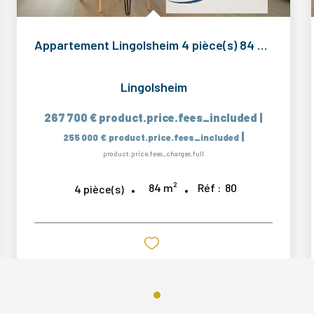
Appartement Lingolsheim 4 pièce(s) 84 m2
Lingolsheim
267 700 €
product.price.fees_included
|
|
255 000 €
product.price.fees_included
product.price.fees_charges.full
84
m²
Réf :
80
4
pièce(s)