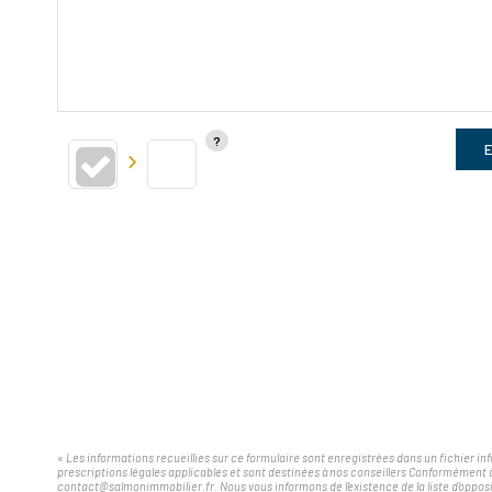
E
« Les informations recueillies sur ce formulaire sont enregistrées dans un fichier i
prescriptions légales applicables et sont destinées à nos conseillers Conformément 
contact@salmonimmobilier.fr. Nous vous informons de l'existence de la liste d'opposi