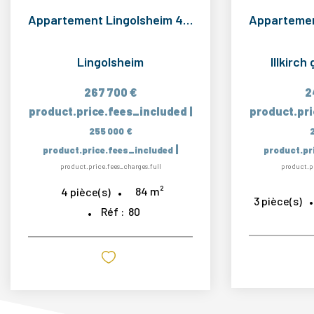
Appartement Lingolsheim 4 pièce(s) 84 m2
Lingolsheim
Illkirc
267 700 €
2
product.price.fees_included
|
product.pr
255 000 €
|
product.price.fees_included
product.pr
product.price.fees_charges.full
product.pr
84
m²
4
pièce(s)
3
pièce(s)
Réf :
80