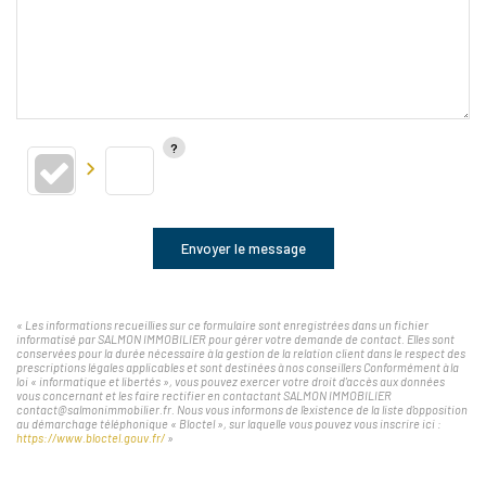
Envoyer le message
« Les informations recueillies sur ce formulaire sont enregistrées dans un fichier
informatisé par SALMON IMMOBILIER pour gérer votre demande de contact. Elles sont
conservées pour la durée nécessaire à la gestion de la relation client dans le respect des
prescriptions légales applicables et sont destinées à nos conseillers Conformément à la
loi « informatique et libertés », vous pouvez exercer votre droit d'accès aux données
vous concernant et les faire rectifier en contactant SALMON IMMOBILIER
contact@salmonimmobilier.fr. Nous vous informons de l'existence de la liste d'opposition
au démarchage téléphonique « Bloctel », sur laquelle vous pouvez vous inscrire ici :
https://www.bloctel.gouv.fr/
»