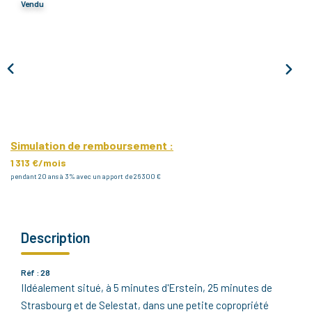
Vendu
Notre Agence
Notre Équipe
Nous Recrutons
1 BIEN Vendu = 1 ACTE Solidaire
Ils Parlent De Nous !
Les Avis Clients
Simulation de remboursement :
1 313 €/mois
pendant 20 ans à 3% avec un apport de 26 300 €
NOUS CONTACTER
OFFRE PARRAINAGE
Description
Réf : 28
IIdéalement situé, à 5 minutes d'Erstein, 25 minutes de
Strasbourg et de Selestat, dans une petite copropriété