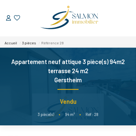
ESTIMER
Accueil
3 pièces
Référence 28
VENDRE
Appartement neuf attique 3 pièce(s) 94m2
Nos Services
terrasse 24 m2
Nos Réussites
Gerstheim
ACHETER
Vendu
LOUER
3
pièce(s)
•
94
m²
•
Réf : 28
NOUS DÉCOUVRIR