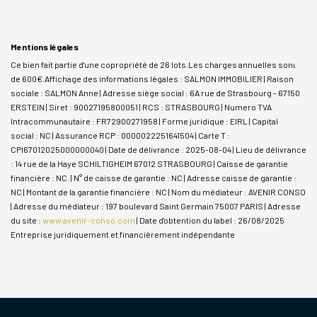
Mentions légales
Ce bien fait partie d'une copropriété de 26 lots.Les charges annuelles sont
de 600€.
Affichage des informations légales : SALMON IMMOBILIER | Raison
sociale : SALMON Anne | Adresse siège social : 6A rue de Strasbourg - 67150
ERSTEIN | Siret : 90027195800051 | RCS : STRASBOURG | Numero TVA
Intracommunautaire : FR72900271958 | Forme juridique : EIRL | Capital
social : NC | Assurance RCP : 0000022251641504 |
Carte T :
CPI67012025000000040 | Date de délivrance : 2025-08-04 | Lieu de délivrance
: 14 rue de la Haye SCHILTIGHEIM 67012 STRASBOURG | Caisse de garantie
financière : NC. | N° de caisse de garantie : NC | Adresse caisse de garantie :
NC | Montant de la garantie financière : NC | Nom du médiateur : AVENIR CONSO
| Adresse du médiateur : 197 boulevard Saint Germain 75007 PARIS | Adresse
du site :
www.avenir-conso.com
| Date d'obtention du label : 26/08/2025
Entreprise juridiquement et financièrement indépendante