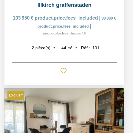
Illkirch graffenstaden
103 950 €
product.price.fees_included
|
99 000 €
|
product.price.fees_included
product.price.fees_charges.full
44
m²
Réf :
101
2
pièce(s)
Exclusif