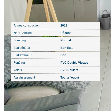
Extérieur
Année construction
2013
Neuf - Ancien
Récent
Standing
Normal
Etat général
Bon Etat
Etat extérieur
Bon
Fenêtres
PVC Double Vitrage
Volets
PVC Roulant
Assainissement
Tout à l'égout
Intérieur