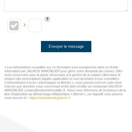
Envoyer le message
« Les informations recueillies sur ce formulaire sont enregistrées dans un fichier
informatisé par SALMON IMMOBILIER pour gérer votre demande de contact. Elles
sont conservées pour la durée nécessaire à la gestion de la relation client dans le
respect des prescriptions légales applicables et sont destinées à nos conseillers
Conformément à la loi « informatique et libertés », vous pouvez exercer votre droit
d'accès aux données vous concernant et les faire rectifier en contactant SALMON
IMMOBILIER contact@salmonimmobilier.fr. Nous vous informons de l'existence de la
liste d'opposition au démarchage téléphonique « Bloctel », sur laquelle vous pouvez
vous inscrire ici :
https://www.bloctel.gouv.fr/
»