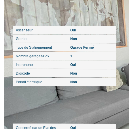
Autres
Ascenseur
Oui
Grenier
Non
Type de Stationnement
Garage Fermé
Nombre garages/Box
1
Interphone
Oui
Digicode
Non
Portail électrique
Non
Diagnostics
Concerné par un Etat des
Oui