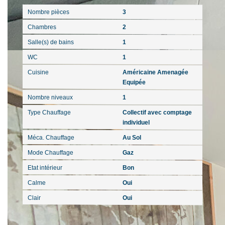
Nombre pièces
3
Chambres
2
Salle(s) de bains
1
WC
1
Cuisine
Américaine Amenagée
Equipée
Nombre niveaux
1
Type Chauffage
Collectif avec comptage
individuel
Méca. Chauffage
Au Sol
Mode Chauffage
Gaz
Etat intérieur
Bon
Calme
Oui
Clair
Oui