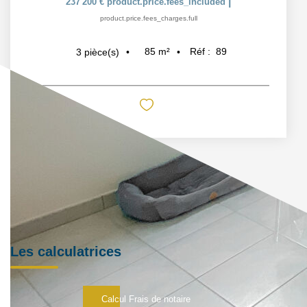
|
237 200 €
product.price.fees_included
product.price.fees_charges.full
85
m²
Réf :
89
3
pièce(s)
Les calculatrices
Calcul Frais de notaire