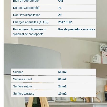
Bien en copropriété
Oui
Nb Lots Copropriété
71
Dont lots d'habitation
29
Charges annuelles (ALUR)
2547 EUR
Procédures diligentées c/
Pas de procédure en cours
syndicat de copropriété
Surfaces
Surface
60 m2
Surface au sol
60 m2
Surface séjour
24 m2
Surface terrasse
10 m2