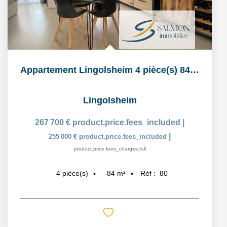
Appartement Lingolsheim 4 pièce(s) 84 m2
Lingolsheim
267 700 €
product.price.fees_included
|
|
255 000 €
product.price.fees_included
product.price.fees_charges.full
84
m²
Réf :
80
4
pièce(s)