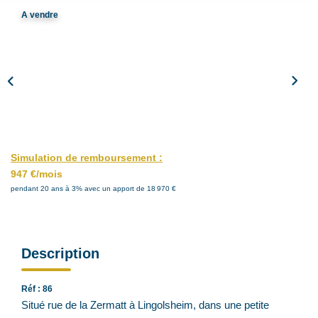
Notre Agence
A vendre
Notre Équipe
Nous Recrutons
1 BIEN Vendu = 1 ACTE Solidaire
Ils Parlent De Nous !
Les Avis Clients
Simulation de remboursement :
947 €/mois
NOUS CONTACTER
pendant 20 ans à 3% avec un apport de 18 970 €
OFFRE PARRAINAGE
Description
Réf : 86
Situé rue de la Zermatt à Lingolsheim, dans une petite