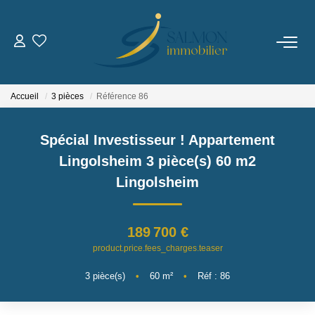
ESTIMER
Accueil
3 pièces
Référence 86
VENDRE
Spécial Investisseur ! Appartement
Nos Services
Lingolsheim 3 pièce(s) 60 m2
Nos Réussites
Lingolsheim
ACHETER
189 700 €
product.price.fees_charges.teaser
LOUER
3
pièce(s)
•
60
m²
•
Réf : 86
NOUS DÉCOUVRIR