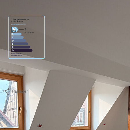
age standard entre 800€ et 1130€. indexées aux années
Partager
Calculer mon budget