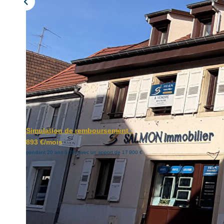
Simulation de remboursement :
893 €/mois
pendant 20 ans à 3% avec un apport de 17 900 €
Description
Réf : 6
Résidence "La Porte de l'Atrium"