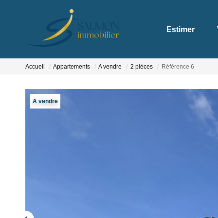
Estimer
Accueil
Appartements
A vendre
2 pièces
Référence 6
A vendre