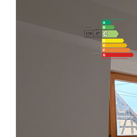
Montant estimé des dépenses annuelles d'énergie pour un us
2021,2022 et 2023 (abonnement compris).
Imprimer
Nos honoraires