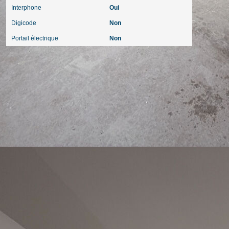
Interphone
Oui
Digicode
Non
Portail électrique
Non