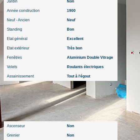
Jardin
Non
Année construction
1900
Neuf - Ancien
Neuf
Standing
Bon
Etat général
Excellent
Etat extérieur
Très bon
Fenêtres
Aluminium Double Vitrage
Volets
Roulants électriques
Assainissement
Tout à l'égout
Autres
Ascenseur
Non
Grenier
Non