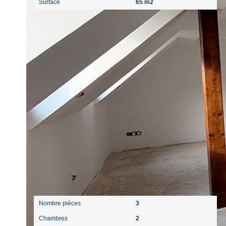
Surface
65 m2
Intérieur
Nombre pièces
3
Chambres
2