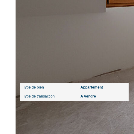
Ce bien est soumis à un diagnostic ERP (État des Ris
https://www.georisques.gouv.fr/
Caractéristiques détaillées
Général
Type de bien
Appartement
Type de transaction
A vendre