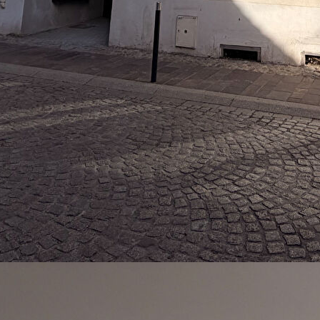
propriété de 10 lots, en cours de rénovation totale (l'appartement
 de 2 immeubles (de 4 et 6 lots) desservis par une cour
trée avec espace de rangements, une cuisine ouverte sur salon
e vasque, un WC suspendu séparé ainsi que 2 chambres.
enseignements.
TC à la charge de l'acquéreur