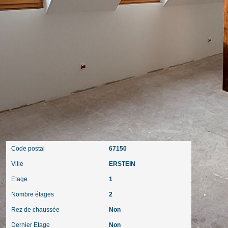
ques et Pollutions). Pour en savoir plus, rendez-vous sur
Localisation
Code postal
67150
Ville
ERSTEIN
Etage
1
Nombre étages
2
Rez de chaussée
Non
Dernier Etage
Non