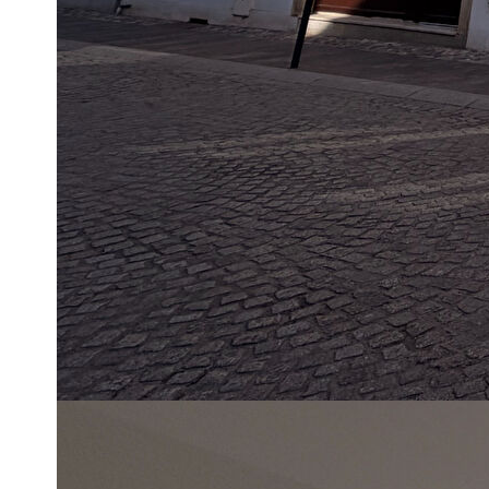
Idéalement situé au centre ville d'Erstein. Dans une petite co
sera livré totalement terminé).
Tombez sous le charme de cette petite copropriété composée
intérieure.
Au 1er étage sur 2, un 3 pièces de 65 m2 comprenant une en
séjour exposé ouest, une salle d'eau avec douche et meubl
Vous bénéficierez du choix des prestations (sols et murs).
Possibilité d'acheter une cave en option.
Contactez notre agence SALMON Immobilier pour plus de r
Toutes les informations sur les risques liés à la commune ;
https://errial.georisques.gouv.fr/
** €179 000
honoraires inclus
|
|
€175 000
hors honoraires
Honoraires : 2.29% T
Diagnostics énergétiques