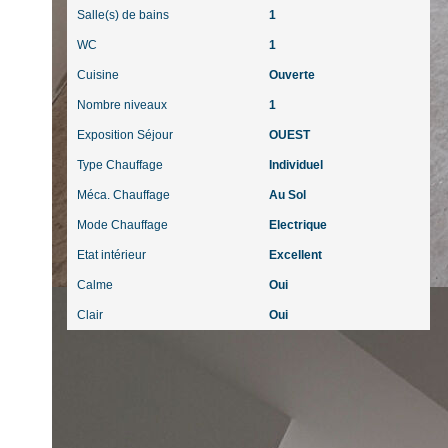
Salle(s) de bains
1
WC
1
Cuisine
Ouverte
Nombre niveaux
1
Exposition Séjour
OUEST
Type Chauffage
Individuel
Méca. Chauffage
Au Sol
Mode Chauffage
Electrique
Etat intérieur
Excellent
Calme
Oui
Clair
Oui
Diagnostics