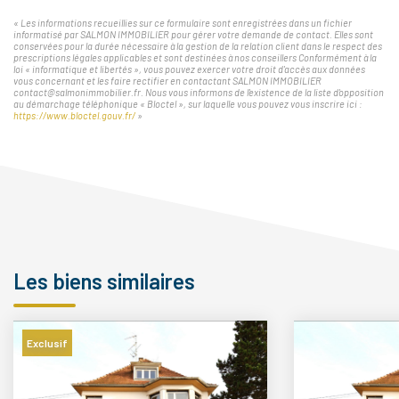
« Les informations recueillies sur ce formulaire sont enregistrées dans un fichier
informatisé par SALMON IMMOBILIER pour gérer votre demande de contact. Elles sont
conservées pour la durée nécessaire à la gestion de la relation client dans le respect des
prescriptions légales applicables et sont destinées à nos conseillers Conformément à la
loi « informatique et libertés », vous pouvez exercer votre droit d'accès aux données
vous concernant et les faire rectifier en contactant SALMON IMMOBILIER
contact@salmonimmobilier.fr. Nous vous informons de l'existence de la liste d'opposition
au démarchage téléphonique « Bloctel », sur laquelle vous pouvez vous inscrire ici :
https://www.bloctel.gouv.fr/
»
Les biens similaires
Exclusif