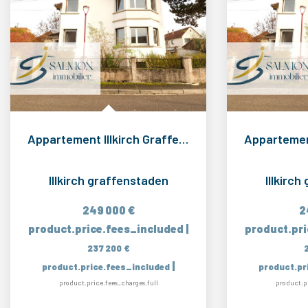
Appartement Illkirch Graffenstaden 3 pièce(s) 85 m2
Illkirch graffenstaden
Illkirc
249 000 €
2
product.price.fees_included
|
product.pr
237 200 €
|
product.price.fees_included
product.pr
product.price.fees_charges.full
product.pr