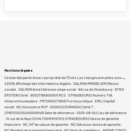
Mentions légales
Ce bien fait partie d'une copropriété de 73 lots.Les charges annuelles sont de
2200€.
Affichage des informations légales : SALMON IMMOBILIER | Raison
sociale : SALMON Anne | Adresse siège social : 6A rue de Strasbourg - 67150
ERSTEIN | Siret : 90027195800051 | RCS : STRASBOURG | Numero TVA
Intracommunautaire : FR72900271958 | Forme juridique : EIRL | Capital
social : NC | Assurance RCP : 0000022251641504 |
Carte T :
CPI67012025000000040 | Date de délivrance : 2025-08-04 | Lieu de délivrance
: 14 rue de la Haye SCHILTIGHEIM 67012 STRASBOURG | Caisse de garantie
financière : NC. | N° de caisse de garantie : NC | Adresse caisse de garantie :
NC | Montant de la garantie financière : NC | Nom du médiateur : AVENIR CONSO