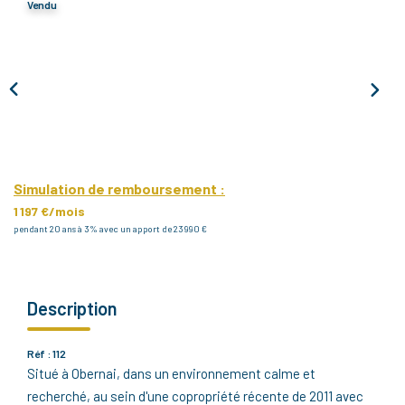
Vendu
Notre Agence
Notre Équipe
Nous Recrutons
1 BIEN Vendu = 1 ACTE Solidaire
Ils Parlent De Nous !
Les Avis Clients
Simulation de remboursement :
1 197 €/mois
pendant 20 ans à 3% avec un apport de 23 990 €
NOUS CONTACTER
OFFRE PARRAINAGE
Description
Réf : 112
Situé à Obernai, dans un environnement calme et
recherché, au sein d'une copropriété récente de 2011 avec