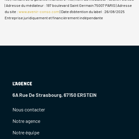
| Adresse du médiateur : 197 boulevard Saint Germain 75007 PARIS | Adresse
du site :
www.avenir-conso.com
| Date d'obtention du label : 26/08/2025
Entreprise juridiquement et financièrement indépendante
L'AGENCE
6A Rue De Strasbourg, 67150 ERSTEIN
Nous contacter
Notre agence
Notre équipe