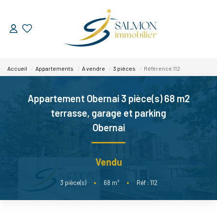
ESTIMER
Accueil
Appartements
A vendre
3 pièces
Référence 112
VENDRE
Appartement Obernai 3 pièce(s) 68 m2
Nos Services
terrasse, garage et parking
Nos Réussites
Obernai
ACHETER
Vendu
LOUER
3
pièce(s)
•
68
m²
•
Réf : 112
NOUS DÉCOUVRIR