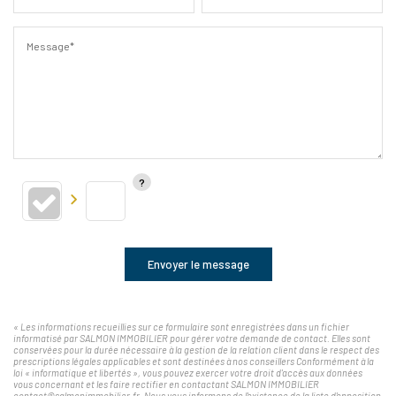
Message*
Envoyer le message
« Les informations recueillies sur ce formulaire sont enregistrées dans un fichier
informatisé par SALMON IMMOBILIER pour gérer votre demande de contact. Elles sont
conservées pour la durée nécessaire à la gestion de la relation client dans le respect des
prescriptions légales applicables et sont destinées à nos conseillers Conformément à la
loi « informatique et libertés », vous pouvez exercer votre droit d'accès aux données
vous concernant et les faire rectifier en contactant SALMON IMMOBILIER
contact@salmonimmobilier.fr. Nous vous informons de l'existence de la liste d'opposition