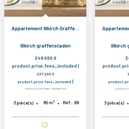
Appartement Illkirch Graffenstaden 3 pièce(s) 85 m2
Illkirch graffenstaden
Illkirc
249 000 €
2
product.price.fees_included
|
product.pr
237 200 €
|
product.price.fees_included
product.pr
product.price.fees_charges.full
product.pr
85
m²
Réf :
89
3
pièce(s)
3
pièce(s)