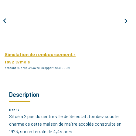
Notre Agence
Notre Équipe
Nous Recrutons
1 BIEN Vendu = 1 ACTE Solidaire
Ils Parlent De Nous !
Simulation de remboursement :
Les Avis Clients
1 992 €/mois
pendant 20 ans à 3% avec un apport de 39 900 €
NOUS CONTACTER
Description
OFFRE PARRAINAGE
Réf : 7
Situé à 2 pas du centre ville de Selestat, tombez sous le
charme de cette maison de maître accolée construite en
1923, sur un terrain de 4,44 ares.