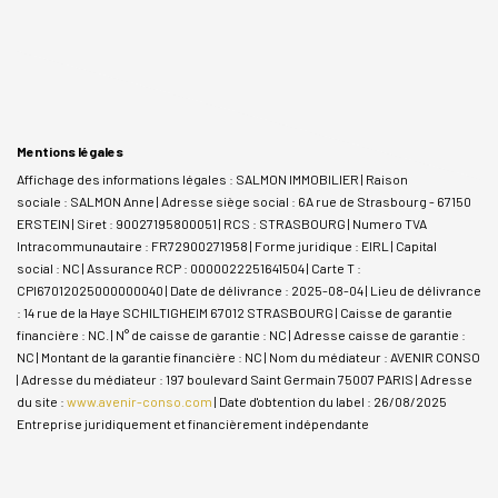
Mentions légales
Affichage des informations légales : SALMON IMMOBILIER | Raison
sociale : SALMON Anne | Adresse siège social : 6A rue de Strasbourg - 67150
ERSTEIN | Siret : 90027195800051 | RCS : STRASBOURG | Numero TVA
Intracommunautaire : FR72900271958 | Forme juridique : EIRL | Capital
social : NC | Assurance RCP : 0000022251641504 |
Carte T :
CPI67012025000000040 | Date de délivrance : 2025-08-04 | Lieu de délivrance
: 14 rue de la Haye SCHILTIGHEIM 67012 STRASBOURG | Caisse de garantie
financière : NC. | N° de caisse de garantie : NC | Adresse caisse de garantie :
NC | Montant de la garantie financière : NC | Nom du médiateur : AVENIR CONSO
| Adresse du médiateur : 197 boulevard Saint Germain 75007 PARIS | Adresse
du site :
www.avenir-conso.com
| Date d'obtention du label : 26/08/2025
Entreprise juridiquement et financièrement indépendante