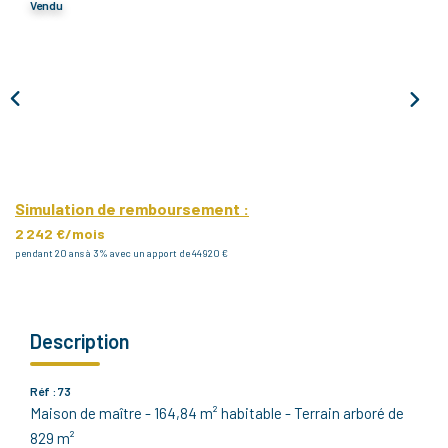
Vendu
Notre Agence
Notre Équipe
Nous Recrutons
1 BIEN Vendu = 1 ACTE Solidaire
Ils Parlent De Nous !
Les Avis Clients
Simulation de remboursement :
2 242 €/mois
pendant 20 ans à 3% avec un apport de 44 920 €
NOUS CONTACTER
OFFRE PARRAINAGE
Description
Réf : 73
Maison de maître - 164,84 m² habitable - Terrain arboré de
829 m²