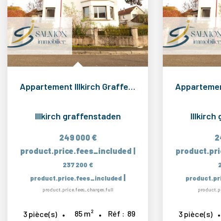
Appartement Illkirch Graffenstaden 3 pièce(s) 85 m2
Illkirch graffenstaden
Illkirc
249 000 €
2
product.price.fees_included
|
product.pr
237 200 €
|
product.price.fees_included
product.pr
product.price.fees_charges.full
product.pr
85
m²
Réf :
89
3
pièce(s)
3
pièce(s)