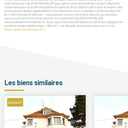
informatisé par SALMON IMMOBILIER pour gérer votre demande de contact. Elles sont
conservées pour la durée nécessaire à la gestion de la relation client dans le respect des
prescriptions légales applicables et sont destinées à nos conseillers Conformément à la
loi « informatique et libertés », vous pouvez exercer votre droit d'accès aux données
vous concernant et les faire rectifier en contactant SALMON IMMOBILIER
contact@salmonimmobilier.fr. Nous vous informons de l'existence de la liste d'opposition
au démarchage téléphonique « Bloctel », sur laquelle vous pouvez vous inscrire ici :
https://www.bloctel.gouv.fr/
»
Les biens similaires
Exclusif