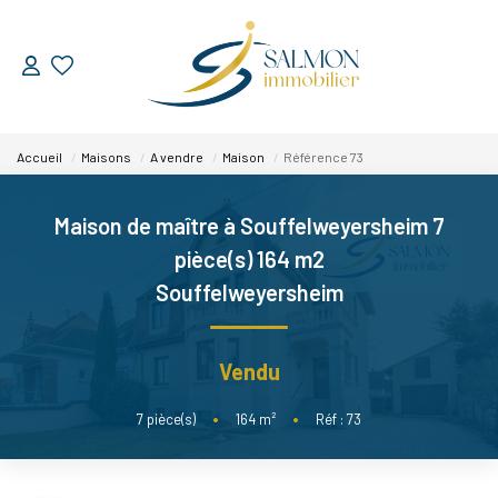
ESTIMER
Accueil
Maisons
A vendre
Maison
Référence 73
VENDRE
Maison de maître à Souffelweyersheim 7
Nos Services
pièce(s) 164 m2
Nos Réussites
Souffelweyersheim
ACHETER
Vendu
LOUER
7
pièce(s)
•
164
m²
•
Réf : 73
NOUS DÉCOUVRIR