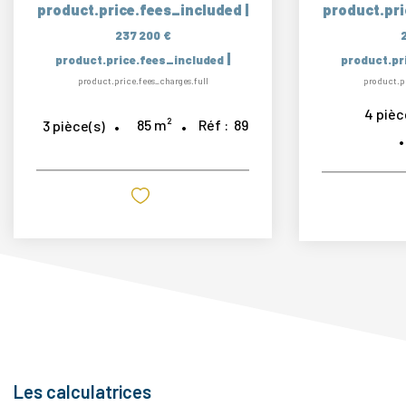
product.price.fees_included
|
product.pr
237 200 €
|
product.price.fees_included
product.pr
product.price.fees_charges.full
product.pr
4
pièc
85
m²
Réf :
89
3
pièce(s)
Les calculatrices