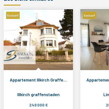
Exclusif
Exclusif
Appartement Illkirch Graffenstaden 3 pièce(s) 85 m2
Illkirch graffenstaden
Li
249 000 €
2