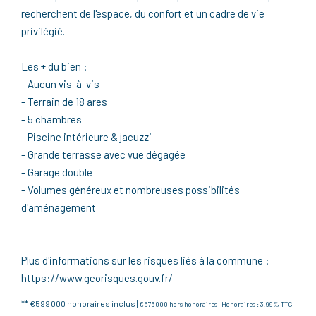
recherchent de l'espace, du confort et un cadre de vie
privilégié.
Les + du bien :
- Aucun vis-à-vis
- Terrain de 18 ares
- 5 chambres
- Piscine intérieure & jacuzzi
- Grande terrasse avec vue dégagée
- Garage double
- Volumes généreux et nombreuses possibilités
d'aménagement
Plus d'informations sur les risques liés à la commune :
https://www.georisques.gouv.fr/
** €599 000
honoraires inclus
|
|
€576 000
hors honoraires
Honoraires : 3.99% TTC