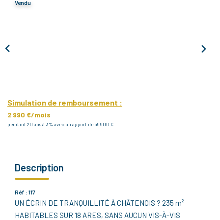
Vendu
Notre Agence
Notre Équipe
Nous Recrutons
1 BIEN Vendu = 1 ACTE Solidaire
Ils Parlent De Nous !
Les Avis Clients
Simulation de remboursement :
2 990 €/mois
pendant 20 ans à 3% avec un apport de 59 900 €
NOUS CONTACTER
OFFRE PARRAINAGE
Description
Réf : 117
UN ÉCRIN DE TRANQUILLITÉ À CHÂTENOIS ? 235 m²
HABITABLES SUR 18 ARES, SANS AUCUN VIS-À-VIS