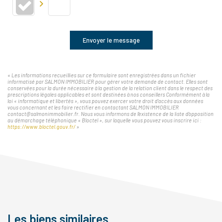
Envoyer le message
« Les informations recueillies sur ce formulaire sont enregistrées dans un fichier
informatisé par SALMON IMMOBILIER pour gérer votre demande de contact. Elles sont
conservées pour la durée nécessaire à la gestion de la relation client dans le respect des
prescriptions légales applicables et sont destinées à nos conseillers Conformément à la
loi « informatique et libertés », vous pouvez exercer votre droit d'accès aux données
vous concernant et les faire rectifier en contactant SALMON IMMOBILIER
contact@salmonimmobilier.fr. Nous vous informons de l'existence de la liste d'opposition
au démarchage téléphonique « Bloctel », sur laquelle vous pouvez vous inscrire ici :
https://www.bloctel.gouv.fr/
»
Les biens similaires