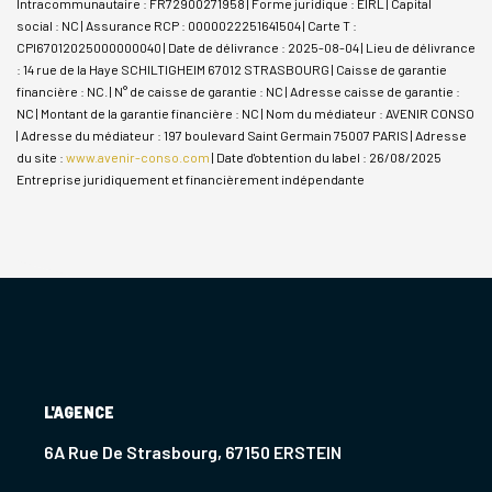
Intracommunautaire : FR72900271958 | Forme juridique : EIRL | Capital
social : NC | Assurance RCP : 0000022251641504 |
Carte T :
CPI67012025000000040 | Date de délivrance : 2025-08-04 | Lieu de délivrance
: 14 rue de la Haye SCHILTIGHEIM 67012 STRASBOURG | Caisse de garantie
financière : NC. | N° de caisse de garantie : NC | Adresse caisse de garantie :
NC | Montant de la garantie financière : NC | Nom du médiateur : AVENIR CONSO
| Adresse du médiateur : 197 boulevard Saint Germain 75007 PARIS | Adresse
du site :
www.avenir-conso.com
| Date d'obtention du label : 26/08/2025
Entreprise juridiquement et financièrement indépendante
L'AGENCE
6A Rue De Strasbourg, 67150 ERSTEIN