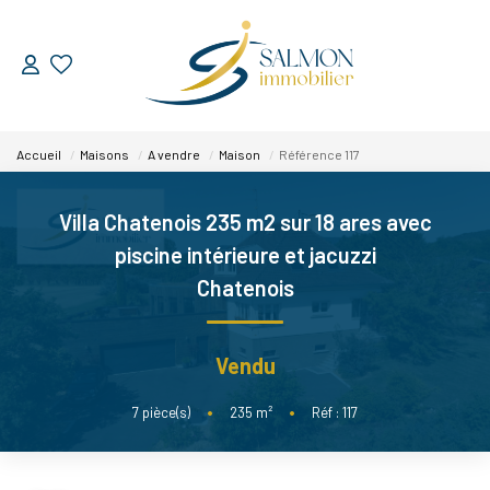
ESTIMER
Accueil
Maisons
A vendre
Maison
Référence 117
VENDRE
Villa Chatenois 235 m2 sur 18 ares avec
Nos Services
piscine intérieure et jacuzzi
Nos Réussites
Chatenois
ACHETER
Vendu
LOUER
7
pièce(s)
•
235
m²
•
Réf : 117
NOUS DÉCOUVRIR