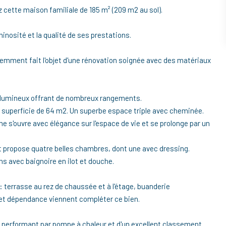
 cette maison familiale de 185 m² (209 m2 au sol).
inosité et la qualité de ses prestations.
écemment fait l'objet d'une rénovation soignée avec des matériaux
t lumineux offrant de nombreux rangements.
e superficie de 64 m2. Un superbe espace triple avec cheminée.
 s'ouvre avec élégance sur l'espace de vie et se prolonge par un
 et propose quatre belles chambres, dont une avec dressing.
ins avec baignoire en ilot et douche.
 : terrasse au rez de chaussée et à l'étage, buanderie
et dépendance viennent compléter ce bien.
 performant par pompe à chaleur et d'un excellent classement