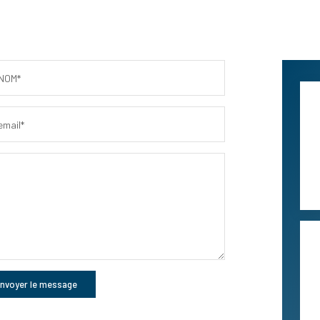
NOM*
email*
nvoyer le message