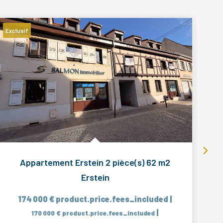
Exclusif
Appartement Erstein 2 pièce(s) 62 m2
Erstein
174 000 €
product.price.fees_included
|
|
170 000 €
product.price.fees_included