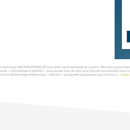
nformatisé par SALMON IMMOBILIER pour gérer votre demande de contact. Elles sont conservées pou
à la loi « informatique et libertés », vous pouvez exercer votre droit d'accès aux données vous
tion au démarchage téléphonique « Bloctel », sur laquelle vous pouvez vous inscrire ici :
https: