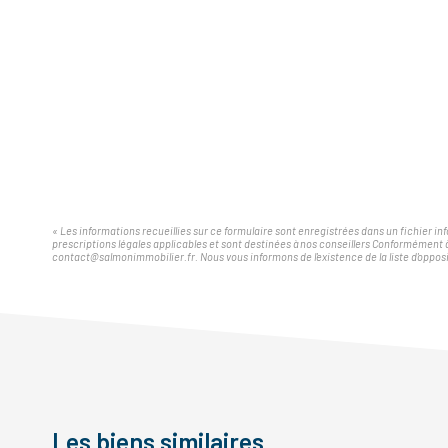
« Les informations recueillies sur ce formulaire sont enregistrées dans un fichier i
prescriptions légales applicables et sont destinées à nos conseillers Conformément 
contact@salmonimmobilier.fr. Nous vous informons de l'existence de la liste d'opposi
Les biens similaires