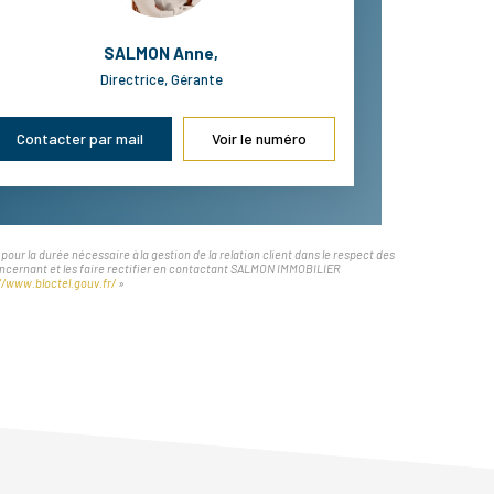
SALMON Anne
,
Directrice, Gérante
Contacter par mail
Voir le numéro
r la durée nécessaire à la gestion de la relation client dans le respect des
 concernant et les faire rectifier en contactant SALMON IMMOBILIER
//www.bloctel.gouv.fr/
»