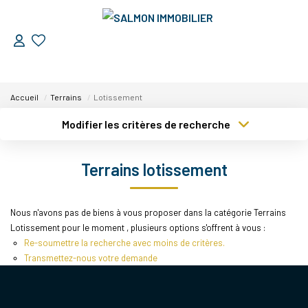
ESTIMER
Accueil
Terrains
Lotissement
VENDRE
Modifier les critères de recherche
Type de transaction
Localisation
Nos Services
Acheter
Localisation
Terrains lotissement
Nos Réussites
Type de bien
Sélectionnez...
Surface min
Nous n'avons pas de biens à vous proposer dans la catégorie Terrains
ACHETER
Plus de critères
Budget max
Lotissement pour le moment , plusieurs options s'offrent à vous :
Re-soumettre la recherche avec moins de critères.
Créer une alerte
LOUER
Transmettez-nous votre demande
NOUS DÉCOUVRIR