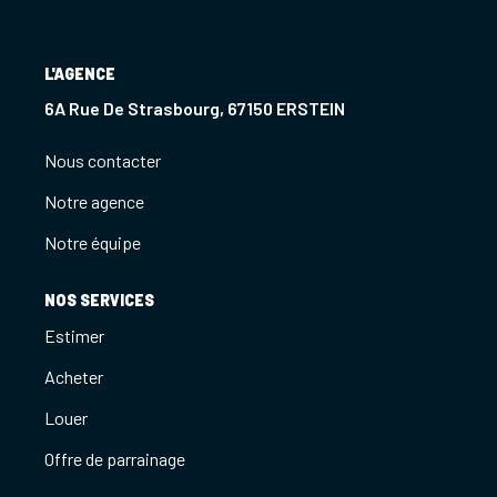
Notre Agence
Notre Équipe
L'AGENCE
6A Rue De Strasbourg, 67150 ERSTEIN
Nous Recrutons
1 BIEN Vendu = 1 ACTE Solidaire
Nous contacter
Ils Parlent De Nous !
Notre agence
Les Avis Clients
Notre équipe
NOUS CONTACTER
NOS SERVICES
Estimer
OFFRE PARRAINAGE
Acheter
Louer
Offre de parrainage