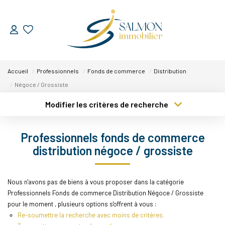
ESTIMER
Accueil
Professionnels
Fonds de commerce
Distribution
VENDRE
Négoce / Grossiste
Modifier les critères de recherche
Nos Services
Type de transaction
Localisation
Nos Réussites
Acheter
Localisation
Professionnels fonds de commerce
Type de bien
Sélectionnez...
Surface min
distribution négoce / grossiste
ACHETER
Plus de critères
Budget max
Nous n'avons pas de biens à vous proposer dans la catégorie
LOUER
Professionnels Fonds de commerce Distribution Négoce / Grossiste
Créer une alerte
pour le moment , plusieurs options s'offrent à vous :
Re-soumettre la recherche avec moins de critères.
NOUS DÉCOUVRIR