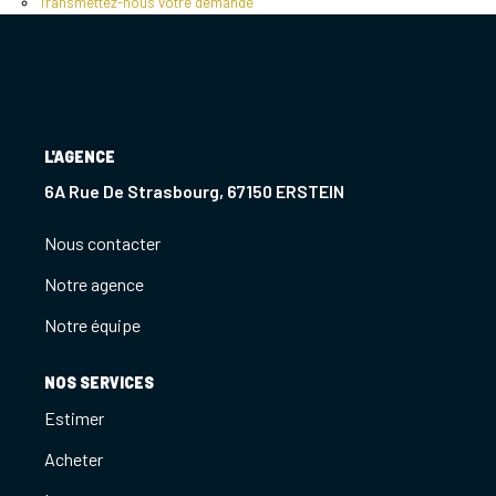
Transmettez-nous votre demande
Notre Agence
Notre Équipe
Nous Recrutons
1 BIEN Vendu = 1 ACTE Solidaire
L'AGENCE
Ils Parlent De Nous !
6A Rue De Strasbourg, 67150 ERSTEIN
Les Avis Clients
Nous contacter
Notre agence
NOUS CONTACTER
Notre équipe
OFFRE PARRAINAGE
NOS SERVICES
Estimer
Acheter