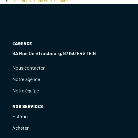
Transmettez-nous votre demande
Notre Agence
Notre Équipe
Nous Recrutons
1 BIEN Vendu = 1 ACTE Solidaire
L'AGENCE
Ils Parlent De Nous !
6A Rue De Strasbourg, 67150 ERSTEIN
Les Avis Clients
Nous contacter
Notre agence
NOUS CONTACTER
Notre équipe
OFFRE PARRAINAGE
NOS SERVICES
Estimer
Acheter