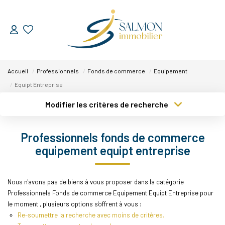
ESTIMER
Accueil
Professionnels
Fonds de commerce
Equipement
VENDRE
Equipt Entreprise
Modifier les critères de recherche
Nos Services
Type de transaction
Localisation
Nos Réussites
Acheter
Localisation
Professionnels fonds de commerce
Type de bien
Sélectionnez...
Surface min
equipement equipt entreprise
ACHETER
Plus de critères
Budget max
Nous n'avons pas de biens à vous proposer dans la catégorie
LOUER
Professionnels Fonds de commerce Equipement Equipt Entreprise pour
Créer une alerte
le moment , plusieurs options s'offrent à vous :
Re-soumettre la recherche avec moins de critères.
NOUS DÉCOUVRIR