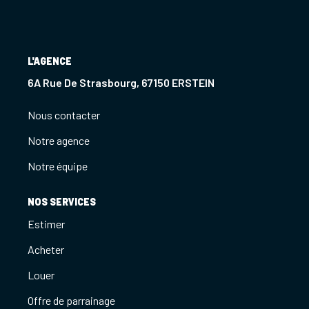
Notre Agence
Notre Équipe
L'AGENCE
Nous Recrutons
6A Rue De Strasbourg, 67150 ERSTEIN
1 BIEN Vendu = 1 ACTE Solidaire
Ils Parlent De Nous !
Nous contacter
Les Avis Clients
Notre agence
Notre équipe
NOUS CONTACTER
NOS SERVICES
Estimer
OFFRE PARRAINAGE
Acheter
Louer
Offre de parrainage