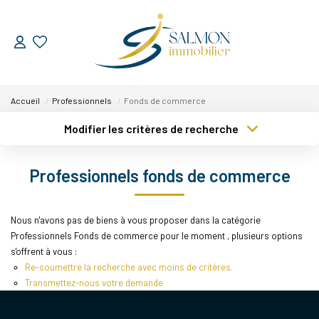
ESTIMER
Accueil
Professionnels
Fonds de commerce
VENDRE
Modifier les critères de recherche
Type de transaction
Localisation
Nos Services
Acheter
Localisation
Professionnels fonds de commerce
Nos Réussites
Type de bien
Sélectionnez...
Surface min
Nous n'avons pas de biens à vous proposer dans la catégorie
ACHETER
Plus de critères
Budget max
Professionnels Fonds de commerce pour le moment , plusieurs options
s'offrent à vous :
Créer une alerte
LOUER
Re-soumettre la recherche avec moins de critères.
Transmettez-nous votre demande
NOUS DÉCOUVRIR