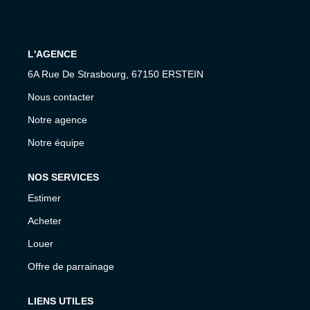
Notre Agence
Notre Équipe
L'AGENCE
Nous Recrutons
6A Rue De Strasbourg, 67150 ERSTEIN
1 BIEN Vendu = 1 ACTE Solidaire
Nous contacter
Ils Parlent De Nous !
Notre agence
Les Avis Clients
Notre équipe
NOUS CONTACTER
NOS SERVICES
Estimer
OFFRE PARRAINAGE
Acheter
Louer
Offre de parrainage
LIENS UTILES