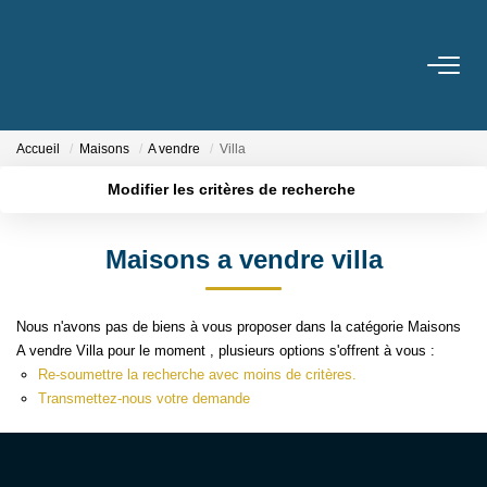
ESTIMER
Accueil
Maisons
A vendre
Villa
VENDRE
Modifier les critères de recherche
Nos Services
Localisation
Type de transaction
Surface min
Maisons a vendre villa
Nos Réussites
Type de bien
Plus de critères
Budget max
Nous n'avons pas de biens à vous proposer dans la catégorie Maisons
ACHETER
Créer une alerte
A vendre Villa pour le moment , plusieurs options s'offrent à vous :
Re-soumettre la recherche avec moins de critères.
LOUER
Transmettez-nous votre demande
NOUS DÉCOUVRIR