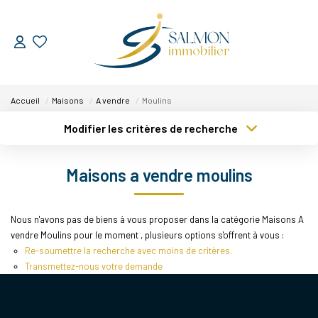
ESTIMER
Accueil
Maisons
A vendre
Moulins
VENDRE
Modifier les critères de recherche
Type de transaction
Localisation
Nos Services
Acheter
Localisation
Maisons a vendre moulins
Nos Réussites
Type de bien
Sélectionnez...
Surface min
Nous n'avons pas de biens à vous proposer dans la catégorie Maisons A
ACHETER
Plus de critères
Budget max
vendre Moulins pour le moment , plusieurs options s'offrent à vous :
Re-soumettre la recherche avec moins de critères.
Créer une alerte
LOUER
Transmettez-nous votre demande
NOUS DÉCOUVRIR