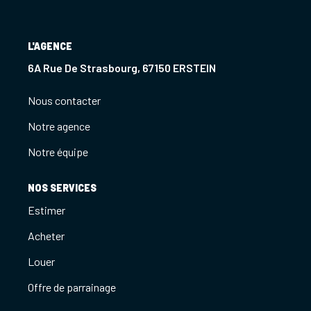
Notre Agence
Notre Équipe
L'AGENCE
6A Rue De Strasbourg, 67150 ERSTEIN
Nous Recrutons
1 BIEN Vendu = 1 ACTE Solidaire
Nous contacter
Ils Parlent De Nous !
Notre agence
Les Avis Clients
Notre équipe
NOUS CONTACTER
NOS SERVICES
Estimer
OFFRE PARRAINAGE
Acheter
Louer
Offre de parrainage