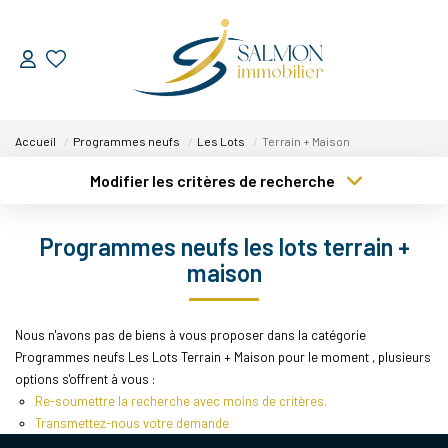
ESTIMER
Accueil
Programmes neufs
Les Lots
Terrain + Maison
VENDRE
Modifier les critères de recherche
Type de transaction
Localisation
Nos Services
Acheter
Localisation
Programmes neufs les lots terrain +
Nos Réussites
Type de bien
Sélectionnez...
Surface min
maison
ACHETER
Plus de critères
Budget max
Nous n'avons pas de biens à vous proposer dans la catégorie
Programmes neufs Les Lots Terrain + Maison pour le moment , plusieurs
Créer une alerte
LOUER
options s'offrent à vous :
Re-soumettre la recherche avec moins de critères.
Transmettez-nous votre demande
NOUS DÉCOUVRIR