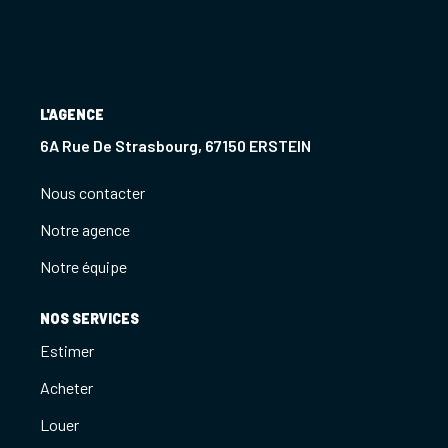
Notre Agence
Notre Équipe
Nous Recrutons
L'AGENCE
1 BIEN Vendu = 1 ACTE Solidaire
6A Rue De Strasbourg, 67150 ERSTEIN
Ils Parlent De Nous !
Nous contacter
Les Avis Clients
Notre agence
Notre équipe
NOUS CONTACTER
NOS SERVICES
OFFRE PARRAINAGE
Estimer
Acheter
Louer