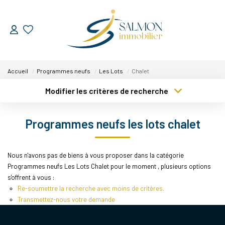
ESTIMER
Accueil
Programmes neufs
Les Lots
Chalet
VENDRE
Modifier les critères de recherche
Type de transaction
Localisation
Nos Services
Acheter
Localisation
Programmes neufs les lots chalet
Nos Réussites
Type de bien
Sélectionnez...
Surface min
Nous n'avons pas de biens à vous proposer dans la catégorie
ACHETER
Plus de critères
Budget max
Programmes neufs Les Lots Chalet pour le moment , plusieurs options
s'offrent à vous :
Créer une alerte
LOUER
Re-soumettre la recherche avec moins de critères.
Transmettez-nous votre demande
NOUS DÉCOUVRIR