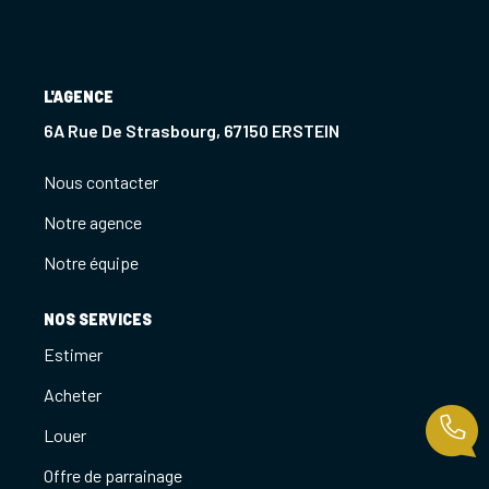
Notre Agence
Notre Équipe
L'AGENCE
Nous Recrutons
6A Rue De Strasbourg, 67150 ERSTEIN
1 BIEN Vendu = 1 ACTE Solidaire
Ils Parlent De Nous !
Nous contacter
Les Avis Clients
Notre agence
Notre équipe
NOUS CONTACTER
NOS SERVICES
Estimer
OFFRE PARRAINAGE
Acheter
Louer
Offre de parrainage