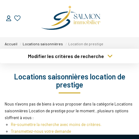
ESTIMER
Accueil
Locations saisonnières
Location de prestige
VENDRE
Modifier les critères de recherche
Type de transaction
Localisation
Nos Services
Acheter
Localisation
Locations saisonnières location de
Nos Réussites
Type de bien
Sélectionnez...
Surface min
prestige
ACHETER
Plus de critères
Budget max
Nous n'avons pas de biens à vous proposer dans la catégorie Locations
saisonnières Location de prestige pour le moment , plusieurs options
Créer une alerte
LOUER
s'offrent à vous :
Re-soumettre la recherche avec moins de critères.
Transmettez-nous votre demande
NOUS DÉCOUVRIR