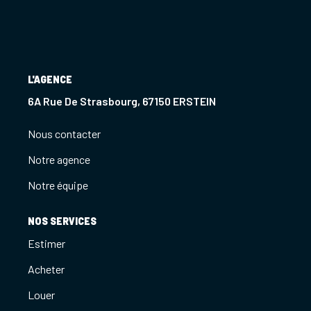
Notre Agence
Notre Équipe
Nous Recrutons
L'AGENCE
1 BIEN Vendu = 1 ACTE Solidaire
6A Rue De Strasbourg, 67150 ERSTEIN
Ils Parlent De Nous !
Nous contacter
Les Avis Clients
Notre agence
Notre équipe
NOUS CONTACTER
NOS SERVICES
OFFRE PARRAINAGE
Estimer
Acheter
Louer