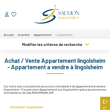
ESTIMER
Accueil
A vendre
Appartement
Lingolsheim
VENDRE
Modifier les critères de recherche
Type de transaction
Localisation
Nos Services
Acheter
Localisation
Achat / Vente Appartement lingolsheim
Nos Réussites
Type de bien
Sélectionnez...
Surface min
- Appartement a vendre à lingolsheim
ACHETER
Plus de critères
Budget max
Sur notre site consultez les annonces immobilière de Appartement à vendre
lingolsheim. Trouvez votre Appartement sur lingolsheim grâce aux annonces
Créer une alerte
LOUER
immobilières de SALMON IMMOBILIER.
NOUS DÉCOUVRIR
Immobilier lingolsheim