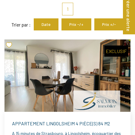
Créer une alerte
1
Notre Agence
Notre Équipe
Trier par :
Date
Prix -/+
Prix +/-
Nous Recrutons
1 BIEN Vendu = 1 ACTE Solidaire
Ils Parlent De Nous !
EXCLUSIF
Les Avis Clients
NOUS CONTACTER
OFFRE PARRAINAGE
APPARTEMENT LINGOLSHEIM 4 PIÈCE(S) 84 M2
A 15 minutes de Strasbourg, à Lingolsheim, écoquartier des